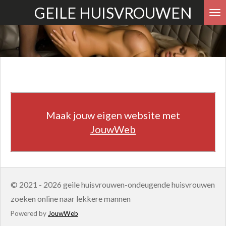
GEILE HUISVROUWEN
Ga
direct
naar
de
hoofdinhoud
Maak jouw eigen website met
JouwWeb
© 2021 - 2026 geile huisvrouwen-ondeugende huisvrouwen
zoeken online naar lekkere mannen
Powered by
JouwWeb