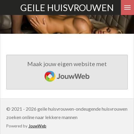
GEILE HUISVROUWEN
Ga
direct
naar
de
hoofdinhoud
Maak jouw eigen website met
JouwWeb
© 2021 - 2026 geile huisvrouwen-ondeugende huisvrouwen
zoeken online naar lekkere mannen
Powered by
JouwWeb